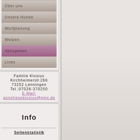
Über uns
Unsere Hunde
Wurfplanung
Welpen
Abzugeben
Links
Familie Klosius
Kirchheimerstr.266
73252 Lenningen
Tel.:07026-370250
E-Mail:
annelieseklosius@gmx.de
Info
Seitenstatistik